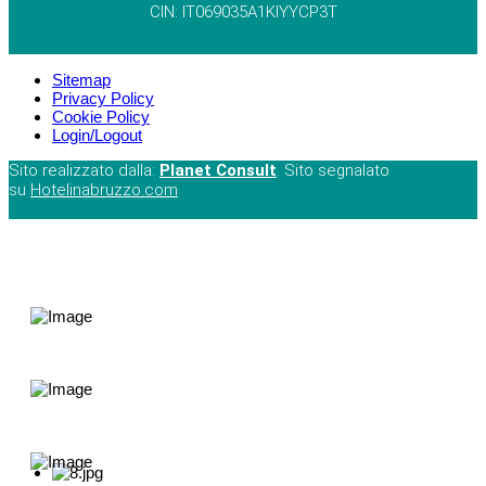
CIN: IT069035A1KIYYCP3T
Sitemap
Privacy Policy
Cookie Policy
Login/Logout
Sito realizzato dalla:
Planet Consult
. Sito segnalato
su
Hotelinabruzzo.com