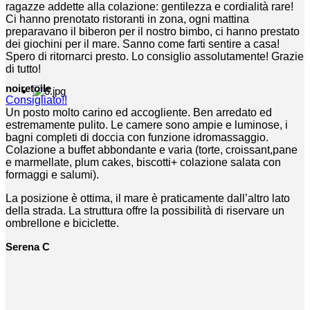
ragazze addette alla colazione: gentilezza e cordialità rare!
Ci hanno prenotato ristoranti in zona, ogni mattina
preparavano il biberon per il nostro bimbo, ci hanno prestato
dei giochini per il mare. Sanno come farti sentire a casa!
Spero di ritornarci presto. Lo consiglio assolutamente! Grazie
di tutto!
noiretoile
Consigliato!!
Un posto molto carino ed accogliente. Ben arredato ed
estremamente pulito. Le camere sono ampie e luminose, i
bagni completi di doccia con funzione idromassaggio.
Colazione a buffet abbondante e varia (torte, croissant,pane
e marmellate, plum cakes, biscotti+ colazione salata con
formaggi e salumi).
La posizione è ottima, il mare è praticamente dall’altro lato
della strada. La struttura offre la possibilità di riservare un
ombrellone e biciclette.
Serena C