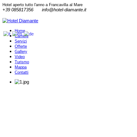
Hotel aperto tutto l'anno a Francavilla al Mare
+39 085817356
info@hotel-diamante.it
Home
Camere
Servizi
Offerte
Gallery
Video
Turismo
Mappa
Contatti