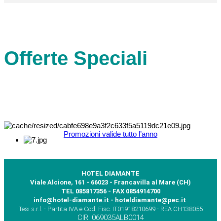
Offerte Speciali
Promozioni valide tutto l’anno
HOTEL DIAMANTE
Viale Alcione, 161 - 66023 - Francavilla al Mare (CH)
TEL 085817356 - FAX 0854914700
info@hotel-diamante.it
-
hoteldiamante@pec.it
Tesi s.r.l. - Partita IVA e Cod. Fisc. IT01918210699 - REA CH138055
CIR: 069035ALB0014